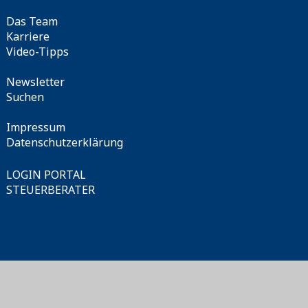
Essenziell
Navigation
Das Team
überspringen
Karriere
Video-Tipps
Zustimmen
Alle Ablehnen
Info anzeigen
Navigation
Newsletter
Impressum
|
Datenschutzerklärung
überspringen
Suchen
Navigation
Impressum
überspringen
Datenschutzerklärung
LOGIN PORTAL
STEUERBERATER