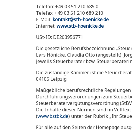
Telefon: +49 03 51 210 689 0
Telefax: +49 03 51 210 689 210
E-Mail:
kontakt@stb-hoenicke.de
Internet:
www.stb-hoenicke.de
USt-ID: DE203956771
Die gesetzliche Berufsbezeichnung „Steuer
Lars Hönicke, Claudia Otto (angestellt), Jö
jeweils Steuerberater bzw. Steuerberateri
Die zuständige Kammer ist die Steuerberat
04105 Leipzig.
Maßgebliche berufsrechtliche Regelungen s
Durchführungsverordnungen zum Steuerber
Steuerberatervergütungsverordnung (StBV
Die Inhalte dieser Normen sind im Vollte
(
www.bstbk.de
) unter der Rubrik „Ihr Steu
Für alle auf den Seiten der Homepage ausge