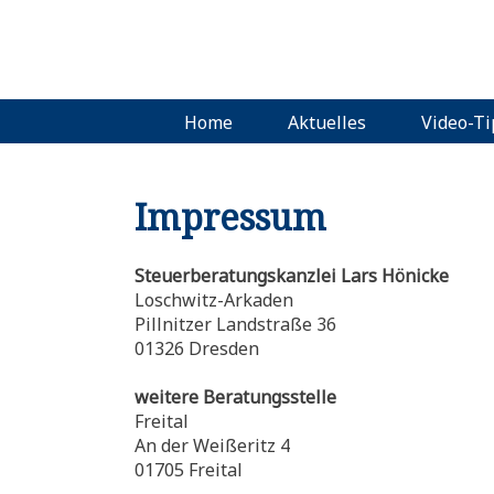
Navigation
Home
Aktuelles
Video-T
überspringen
Impressum
Steuerberatungskanzlei Lars Hönicke
Loschwitz-Arkaden
Pillnitzer Landstraße 36
01326 Dresden
weitere Beratungsstelle
Freital
An der Weißeritz 4
01705 Freital