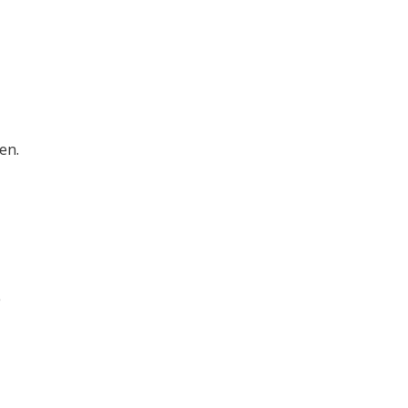
en.
e