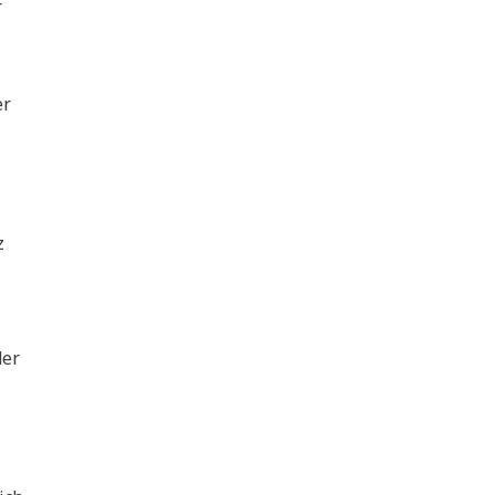
r
er
z
der